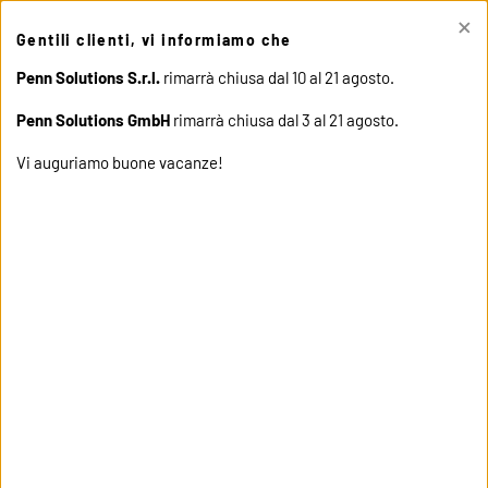
×
This site uses cookies. Click "Accept" button to continue, or "Read
Gentili clienti, vi informiamo che
cookie policy" for more details.
ACCEPT
READ COOKIE
POLICY
Penn Solutions S.r.l.
rimarrà chiusa dal 10 al 21 agosto.
Penn Solutions GmbH
rimarrà chiusa dal 3 al 21 agosto.
Vi auguriamo buone vacanze!
home
products
58165