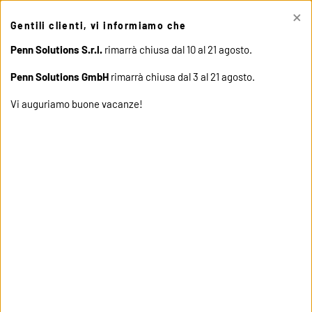
×
This site uses cookies. Click "Accept" button to continue, or "Read
Gentili clienti, vi informiamo che
cookie policy" for more details.
ACCEPT
READ COOKIE
POLICY
Penn Solutions S.r.l.
rimarrà chiusa dal 10 al 21 agosto.
Penn Solutions GmbH
rimarrà chiusa dal 3 al 21 agosto.
Vi auguriamo buone vacanze!
home
products
14568