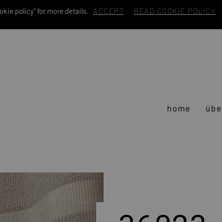
kie policy" for more details.
ACCEPT
READ COOKIE POLICY
home
übe