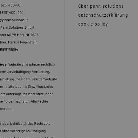
9 5251 400-80
über penn solutions
9 5251 400 -990
datenschutzerklärung
o@pennsolutions.it
cookie policy
: Penn Solutions GmbH
ster AG PB HRB-Nr. 9504
hrer: Markus Regenstein
DE815128064
dieser Website sind urheberrechtlich
ede Vervielfältigung, Vorführung,
rmietung und/oder Leihe der Website
er Inhalte ist ohne Einwilligung des
rs untersagt und zieht straf- oder
che Folgen nach sich. Alle Rechte
behalten.
haber behält sich das Recht vor,
nd ohne vorherige Ankündigung
gen und Änderungen an der Website