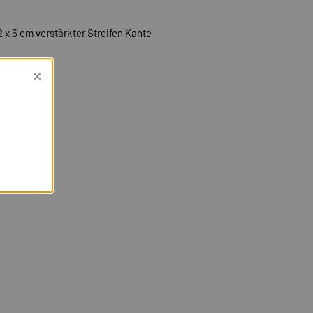
 x 6 cm verstärkter Streifen Kante
×