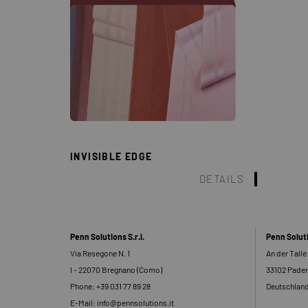
INVISIBLE EDGE
DETAILS
Penn Solutions S.r.l.
Penn Solu
Via Resegone N. 1
An der Talle
I - 22070 Bregnano (Como)
33102 Pade
Phone: +39 031 77 89 28
Deutschlan
E-Mail: info@pennsolutions.it