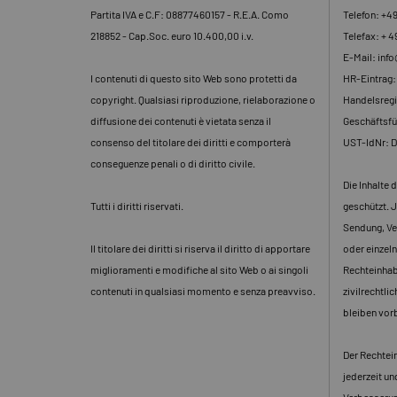
Partita IVA e C.F: 08877460157 - R.E.A. Como
Telefon: +4
218852 - Cap.Soc. euro 10.400,00 i.v.
Telefax: + 4
E-Mail: inf
I contenuti di questo sito Web sono protetti da
HR-Eintrag
copyright. Qualsiasi riproduzione, rielaborazione o
Handelsregi
diffusione dei contenuti è vietata senza il
Geschäftsfü
consenso del titolare dei diritti e comporterà
UST-IdNr: 
conseguenze penali o di diritto civile.
Die Inhalte 
Tutti i diritti riservati.
geschützt. J
Sendung, Ve
Il titolare dei diritti si riserva il diritto di apportare
oder einzeln
miglioramenti e modifiche al sito Web o ai singoli
Rechteinhabe
contenuti in qualsiasi momento e senza preavviso.
zivilrechtli
bleiben vor
Der Rechtein
jederzeit u
Verbesserun