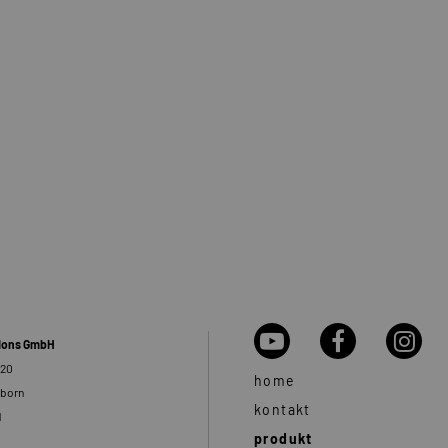
tions GmbH
 20
home
rborn
kontakt
d
produkt