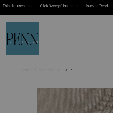
This site uses cookies. Click "Accept" button to continue, or "Read coo
home
products
36023