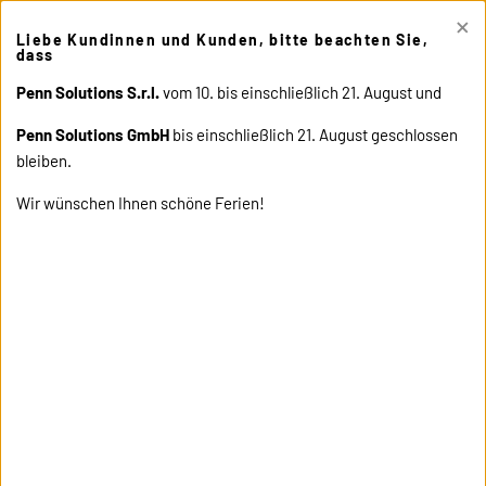
×
This site uses cookies. Click "Accept" button to continue, or "Read coo
Liebe Kundinnen und Kunden, bitte beachten Sie,
dass
Penn Solutions S.r.l.
vom 10. bis einschließlich 21. August und
Penn Solutions GmbH
bis einschließlich 21. August geschlossen
bleiben.
Wir wünschen Ihnen schöne Ferien!