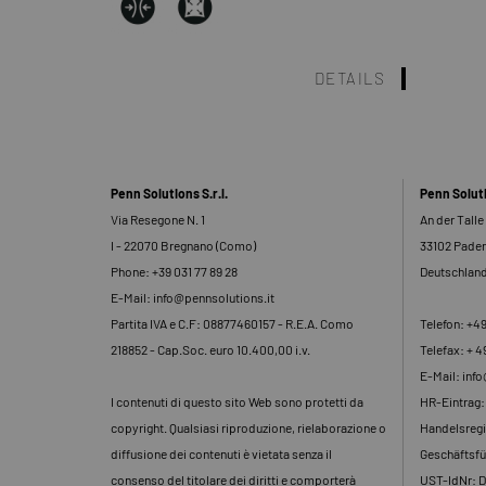
DETAILS
Penn Solutions S.r.l.
Penn Solu
Via Resegone N. 1
An der Talle
I - 22070 Bregnano (Como)
33102 Pade
Phone: +39 031 77 89 28
Deutschlan
E-Mail: info@pennsolutions.it
Partita IVA e C.F: 08877460157 - R.E.A. Como
Telefon: +4
218852 - Cap.Soc. euro 10.400,00 i.v.
Telefax: + 4
E-Mail: inf
I contenuti di questo sito Web sono protetti da
HR-Eintrag
copyright. Qualsiasi riproduzione, rielaborazione o
Handelsregi
diffusione dei contenuti è vietata senza il
Geschäftsfü
consenso del titolare dei diritti e comporterà
UST-IdNr: 