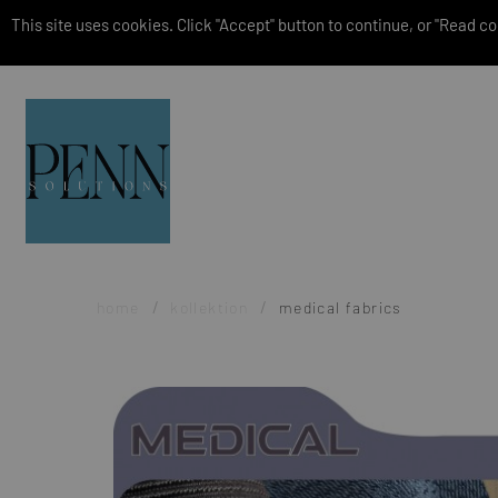
This site uses cookies. Click "Accept" button to continue, or "Read coo
home
kollektion
medical fabrics