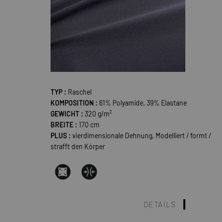
TYP :
Raschel
KOMPOSITION :
61% Polyamide, 39% Elastane
GEWICHT :
320 g/m²
BREITE :
170 cm
PLUS :
vierdimensionale Dehnung, Modelliert / formt /
strafft den Körper
DETAILS