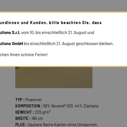
undinnen und Kunden, bitte beachten Sie, dass
21444
tions S.r.l.
vom 10. bis einschließlich 21. August und
utions GmbH
bis einschließlich 21. August geschlossen bleiben.
chen Ihnen schöne Ferien!
TYP :
Powernet
KOMPOSITION :
56% Novarel® Q10, 44% Elastane
GEWICHT :
225 g/m²
BREITE :
185 cm
PLUS :
Saubere flache Kanten ohne Umsäumen,