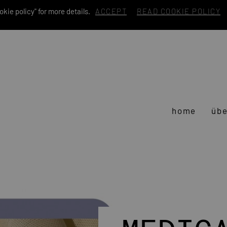
kie policy" for more details.
ACCEPT
READ COOKIE POLICY
home
übe