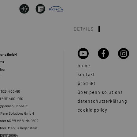
DETAILS
tions GmbH
 20
home
rborn
kontakt
d
produkt
9 5251 400-80
über penn solutions
9 5251 400 -990
datenschutzerklärung
o@pennsolutions.it
cookie policy
: Penn Solutions GmbH
ster AG PB HRB-Nr. 9504
hrer: Markus Regenstein
DE815128064