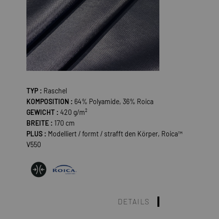
TYP :
Raschel
KOMPOSITION :
64% Polyamide, 36% Roica
GEWICHT :
420 g/m²
BREITE :
170 cm
PLUS :
Modelliert / formt / strafft den Körper, Roica™
V550
DETAILS