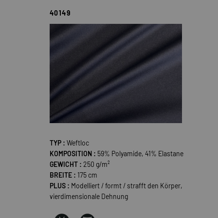
40149
TYP :
Weftloc
KOMPOSITION :
59% Polyamide, 41% Elastane
GEWICHT :
250 g/m²
BREITE :
175 cm
PLUS :
Modelliert / formt / strafft den Körper,
vierdimensionale Dehnung