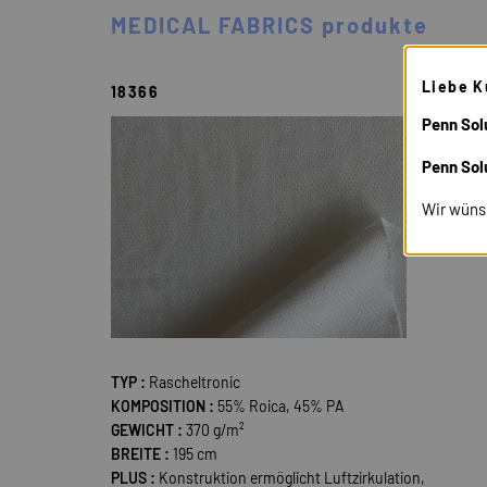
MEDICAL FABRICS produkte
Liebe K
18366
Penn Solu
Penn Sol
Wir wüns
TYP :
Rascheltronic
KOMPOSITION :
55% Roica, 45% PA
GEWICHT :
370 g/m²
BREITE :
195 cm
PLUS :
Konstruktion ermöglicht Luftzirkulation,