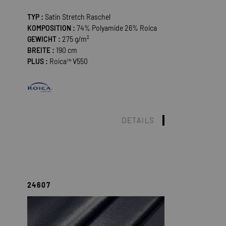
TYP :
Satin Stretch Raschel
KOMPOSITION :
74% Polyamide 26% Roica
GEWICHT :
275 g/m²
BREITE :
190 cm
PLUS :
Roica™ V550
DETAILS
24607