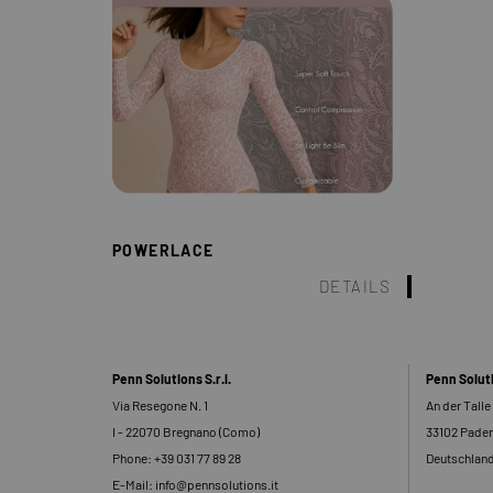
POWERLACE
DETAILS
Penn Solutions S.r.l.
Penn Solu
Via Resegone N. 1
An der Talle
I - 22070 Bregnano (Como)
33102 Pade
Phone: +39 031 77 89 28
Deutschlan
E-Mail: info@pennsolutions.it