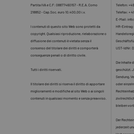
Partita IVA e C.F: 08877460157 - R.E.A. Como
Telefon: +4
218852 - Cap.Soc. euro 10.400,00 i.v.
Telefax: + 4
E-Mail: inf
I contenuti di questo sito Web sono protetti da
HR-Eintrag
copyright. Qualsiasi riproduzione, rielaborazione o
Handelsregi
diffusione dei contenuti è vietata senza il
Geschäftsfü
consenso del titolare dei diritti e comporterà
UST-IdNr: 
conseguenze penali o di diritto civile.
Die Inhalte 
Tutti i diritti riservati.
geschützt. J
Sendung, Ve
Il titolare dei diritti si riserva il diritto di apportare
oder einzeln
miglioramenti e modifiche al sito Web o ai singoli
Rechteinhabe
contenuti in qualsiasi momento e senza preavviso.
zivilrechtli
bleiben vor
Der Rechtein
jederzeit u
Verbesserun