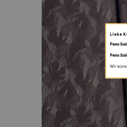
Liebe K
Penn Solu
Penn Sol
Wir wüns