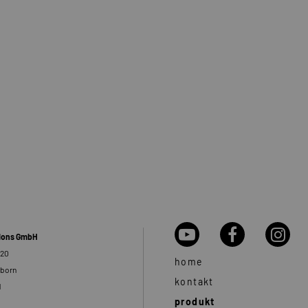
tions GmbH
 20
home
rborn
kontakt
d
produkt