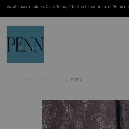
This site uses cookies. Click "Accept" button to continue, or "Read coo
home
products
12292