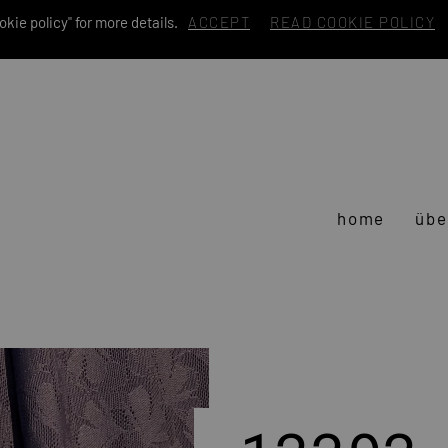
kie policy" for more details.
ACCEPT
READ COOKIE POLICY
home
übe