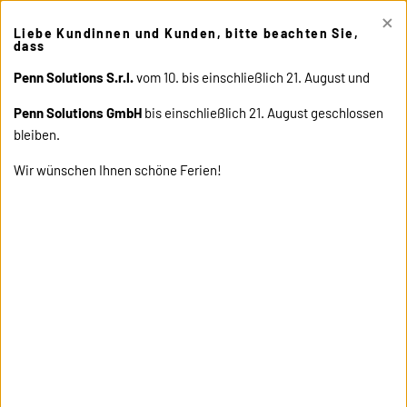
×
This site uses cookies. Click "Accept" button to continue, or "Read
Liebe Kundinnen und Kunden, bitte beachten Sie,
cookie policy" for more details.
ACCEPT
READ COOKIE
dass
POLICY
Penn Solutions S.r.l.
vom 10. bis einschließlich 21. August und
Penn Solutions GmbH
bis einschließlich 21. August geschlossen
bleiben.
Wir wünschen Ihnen schöne Ferien!
home
news
let's make the future biodegradable