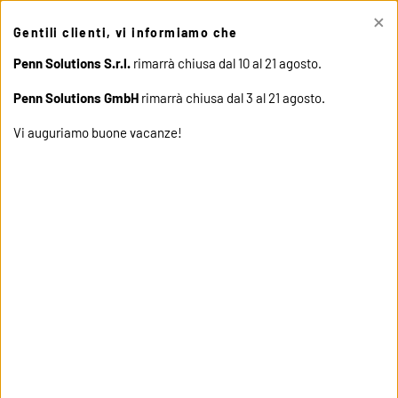
×
This site uses cookies. Click "Accept" button to continue, or "Read
Gentili clienti, vi informiamo che
cookie policy" for more details.
ACCEPT
READ COOKIE
POLICY
Penn Solutions S.r.l.
rimarrà chiusa dal 10 al 21 agosto.
Penn Solutions GmbH
rimarrà chiusa dal 3 al 21 agosto.
Vi auguriamo buone vacanze!
home
products
21229