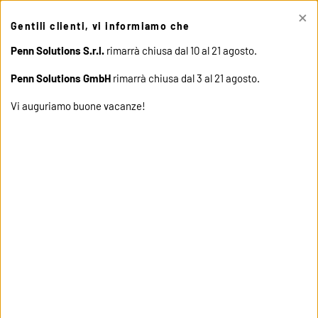
×
This site uses cookies. Click "Accept" button to continue, or "Read
Gentili clienti, vi informiamo che
cookie policy" for more details.
ACCEPT
READ COOKIE
POLICY
Penn Solutions S.r.l.
rimarrà chiusa dal 10 al 21 agosto.
Penn Solutions GmbH
rimarrà chiusa dal 3 al 21 agosto.
Vi auguriamo buone vacanze!
home
products
12310