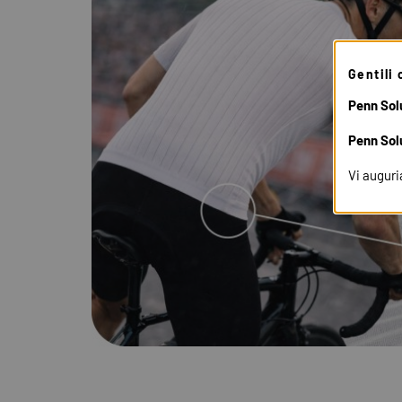
Gentili 
Penn Solu
Penn Sol
Vi augur