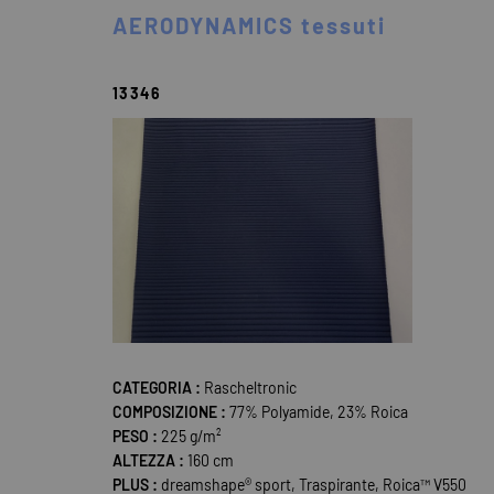
AERODYNAMICS tessuti
13346
CATEGORIA :
Rascheltronic
COMPOSIZIONE :
77% Polyamide, 23% Roica
PESO :
225 g/m²
ALTEZZA :
160 cm
PLUS :
dreamshape® sport, Traspirante, Roica™ V550