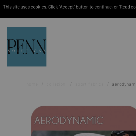
This site uses cookies. Click "Accept" button to continue, or "Read coo
home
collezioni
sport fabrics
aerodynam