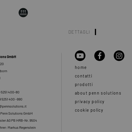
DETTAGLI
tions GmbH
 20
home
rborn
contatti
d
prodotti
9 5251 400-80
about penn solutions
9 5251 400 -990
privacy policy
o@pennsolutions.it
cookie policy
: Penn Solutions GmbH
ster AG PB HRB-Nr. 9504
hrer: Markus Regenstein