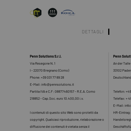
DETTAGLI
Penn Solutions S.r.l.
Penn Solu
Via Resegone N. 1
An der Talle
I - 22070 Bregnano (Como)
33102 Pade
Phone: +39 031 77 89 28
Deutschlan
E-Mail: info@pennsolutions.it
Partita IVA e C.F: 08877460157 - R.E.A. Como
Telefon: +4
218852 - Cap.Soc. euro 10.400,00 i.v.
Telefax: + 4
E-Mail: inf
I contenuti di questo sito Web sono protetti da
HR-Eintrag
copyright. Qualsiasi riproduzione, rielaborazione o
Handelsregi
diffusione dei contenuti è vietata senza il
Geschäftsfü