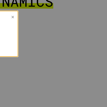
YNAMICS
×