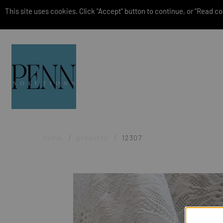
This site uses cookies. Click "Accept" button to continue, or "Read coo
home
products
12307