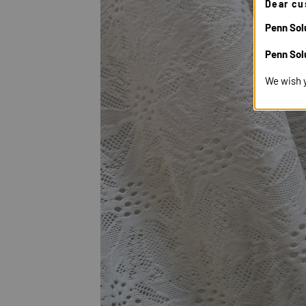
Dear cu
Penn Solu
Penn Sol
We wish 