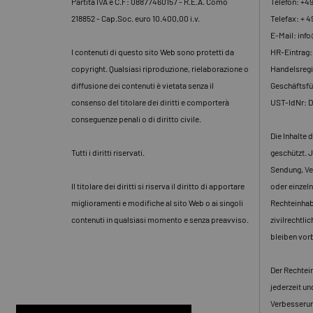
Partita IVA e C.F: 08877460157 - R.E.A. Como
Telefon: +4
218852 - Cap.Soc. euro 10.400,00 i.v.
Telefax: + 4
E-Mail: inf
I contenuti di questo sito Web sono protetti da
HR-Eintrag
copyright. Qualsiasi riproduzione, rielaborazione o
Handelsregi
diffusione dei contenuti è vietata senza il
Geschäftsfü
consenso del titolare dei diritti e comporterà
UST-IdNr: 
conseguenze penali o di diritto civile.
Die Inhalte 
Tutti i diritti riservati.
geschützt. J
Sendung, Ve
Il titolare dei diritti si riserva il diritto di apportare
oder einzeln
miglioramenti e modifiche al sito Web o ai singoli
Rechteinhabe
contenuti in qualsiasi momento e senza preavviso.
zivilrechtli
bleiben vor
Der Rechtein
jederzeit u
Verbesserun