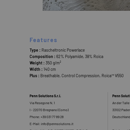
Features
Type :
Rascheltronic Powerlace
Composition :
62% Polyamide, 38% Roica
Weight :
350 g/m²
Width :
140 cm
Plus :
Breathable, Control Compression, Roica™ V550
Penn Solutions S.r.l.
Penn Solu
Via Resegone N. 1
An der Talle
I - 22070 Bregnano (Como)
33102 Pade
Phone: +39 031 77 89 28
Deutschlan
E-Mail: info@pennsolutions.it