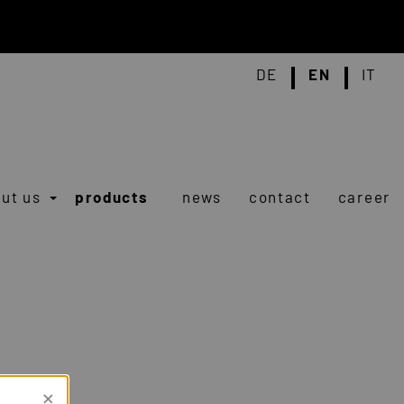
DE
EN
IT
ut us
products
news
contact
career
×