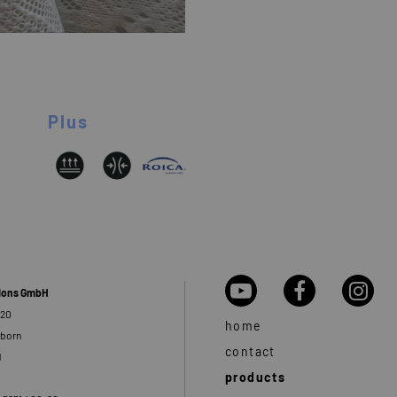
Plus
tions GmbH
 20
home
rborn
contact
d
products