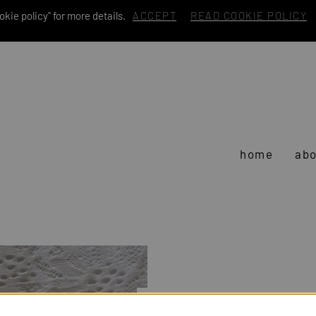
kie policy" for more details.
ACCEPT
READ COOKIE POLICY
home
abo