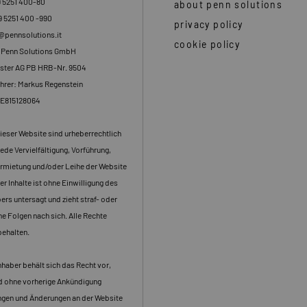
9 5251 400-80
about penn solutions
9 5251 400 -990
privacy policy
o@pennsolutions.it
cookie policy
: Penn Solutions GmbH
ster AG PB HRB-Nr. 9504
hrer: Markus Regenstein
DE815128064
dieser Website sind urheberrechtlich
ede Vervielfältigung, Vorführung,
rmietung und/oder Leihe der Website
er Inhalte ist ohne Einwilligung des
rs untersagt und zieht straf- oder
che Folgen nach sich. Alle Rechte
behalten.
haber behält sich das Recht vor,
nd ohne vorherige Ankündigung
gen und Änderungen an der Website