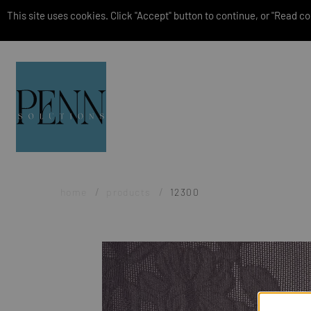
This site uses cookies. Click "Accept" button to continue, or "Read coo
home
products
12300