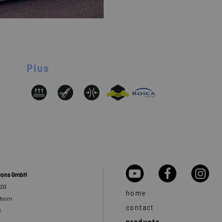
Plus
tions GmbH
 20
home
rborn
contact
d
products