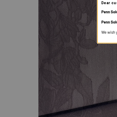
Dear cu
Penn Solu
Penn Sol
We wish 