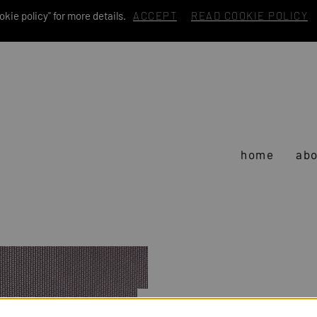
kie policy" for more details.
ACCEPT
READ COOKIE POLICY
home
abo