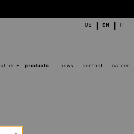
DE
EN
IT
ut us
products
news
contact
career
×