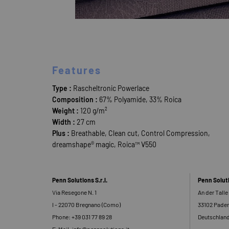
Features
Type :
Rascheltronic Powerlace
Composition :
67% Polyamide, 33% Roica
Weight :
120 g/m²
Width :
27 cm
Plus :
Breathable, Clean cut, Control Compression,
dreamshape® magic, Roica™ V550
Penn Solutions S.r.l.
Penn Solu
Via Resegone N. 1
An der Talle
I - 22070 Bregnano (Como)
33102 Pade
Phone: +39 031 77 89 28
Deutschlan