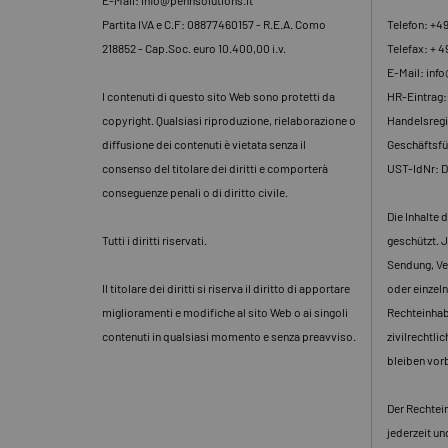
E-Mail: info@pennsolutions.it
Partita IVA e C.F: 08877460157 - R.E.A. Como
Telefon: +4
218852 - Cap.Soc. euro 10.400,00 i.v.
Telefax: + 4
E-Mail: inf
I contenuti di questo sito Web sono protetti da
HR-Eintrag
copyright. Qualsiasi riproduzione, rielaborazione o
Handelsregi
diffusione dei contenuti è vietata senza il
Geschäftsfü
consenso del titolare dei diritti e comporterà
UST-IdNr: 
conseguenze penali o di diritto civile.
Die Inhalte 
Tutti i diritti riservati.
geschützt. J
Sendung, Ve
Il titolare dei diritti si riserva il diritto di apportare
oder einzeln
miglioramenti e modifiche al sito Web o ai singoli
Rechteinhabe
contenuti in qualsiasi momento e senza preavviso.
zivilrechtli
bleiben vor
Der Rechtein
jederzeit u