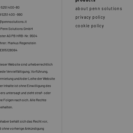
9 5251 400-80
about penn solutions
9 5251 400 -990
privacy policy
o@pennsolutions.it
cookie policy
: Penn Solutions GmbH
ster AG PB HRB-Nr. 9504
hrer: Markus Regenstein
DE815128064
dieser Website sind urheberrechtlich
ede Vervielfältigung, Vorführung,
rmietung und/oder Leihe der Website
er Inhalte ist ohne Einwilligung des
rs untersagt und zieht straf- oder
che Folgen nach sich. Alle Rechte
behalten.
haber behält sich das Recht vor,
nd ohne vorherige Ankündigung