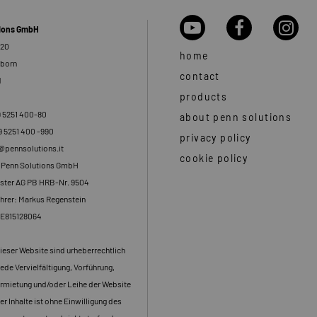
tions GmbH
 20
home
rborn
contact
d
products
9 5251 400-80
about penn solutions
9 5251 400 -990
privacy policy
o@pennsolutions.it
cookie policy
: Penn Solutions GmbH
ster AG PB HRB-Nr. 9504
hrer: Markus Regenstein
DE815128064
dieser Website sind urheberrechtlich
ede Vervielfältigung, Vorführung,
rmietung und/oder Leihe der Website
er Inhalte ist ohne Einwilligung des