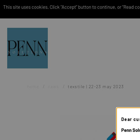
This site uses cookies. Click "Accept" button to continue, or "Read coo
home
news
texstile | 22-23 may 2023
Dear cu
Penn Solu