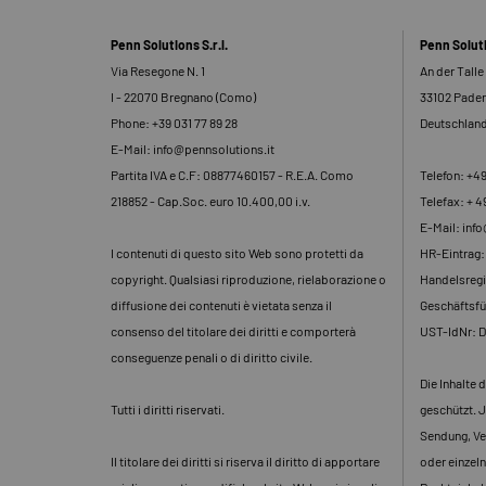
Penn Solutions S.r.l.
Penn Solu
Via Resegone N. 1
An der Talle
I - 22070 Bregnano (Como)
33102 Pade
Phone: +39 031 77 89 28
Deutschlan
E-Mail: info@pennsolutions.it
Partita IVA e C.F: 08877460157 - R.E.A. Como
Telefon: +4
218852 - Cap.Soc. euro 10.400,00 i.v.
Telefax: + 4
E-Mail: inf
I contenuti di questo sito Web sono protetti da
HR-Eintrag
copyright. Qualsiasi riproduzione, rielaborazione o
Handelsregi
diffusione dei contenuti è vietata senza il
Geschäftsfü
consenso del titolare dei diritti e comporterà
UST-IdNr: 
conseguenze penali o di diritto civile.
Die Inhalte 
Tutti i diritti riservati.
geschützt. J
Sendung, Ve
Il titolare dei diritti si riserva il diritto di apportare
oder einzeln