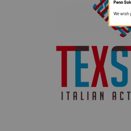
Penn Sol
We wish 