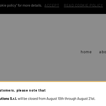
kie policy" for more details.
ACCEPT
READ COOKIE POLICY
home
abo
stomers, please note that
tions S.r.l.
will be closed from August 10th through August 21st.